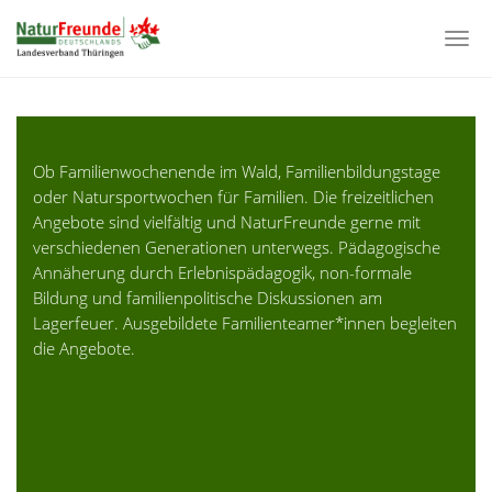
Togg
navi
Zum
Hauptinhalt
springen
Ob Familienwochenende im Wald, Familienbildungstage
oder Natursportwochen für Familien. Die freizeitlichen
Angebote sind vielfältig und NaturFreunde gerne mit
verschiedenen Generationen unterwegs. Pädagogische
Annäherung durch Erlebnispädagogik, non-formale
Bildung und familienpolitische Diskussionen am
Lagerfeuer. Ausgebildete Familienteamer*innen begleiten
die Angebote.