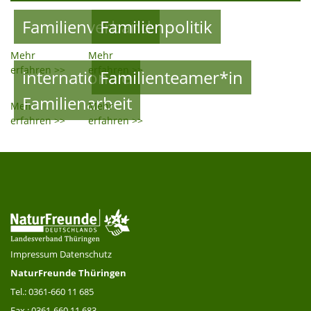
Familienverband
Familienpolitik
Mehr
Mehr
erfahren >>
erfahren >>
internationale
Familienteamer*in
Familienarbeit
Mehr
Mehr
erfahren >>
erfahren >>
Impressum
Datenschutz
NaturFreunde Thüringen
Tel.: 0361-660 11 685
Fax.: 0361-660 11 683