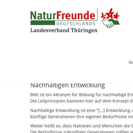
Zum
NaturFreunde Thüringen
Themen
Bildung fü
Hauptinhalt
springen
Bildung für nachhaltige Entwic
N
Das Konzept der
Nachhaltigen Entwicklung
BNE ist ein Akronym für Bildung für nachhaltige En
Die Leitprinzipien basieren hier auf dem Konzept 
Nachhaltige Entwicklung ist eine "[...] Entwicklung,
künftige Generationen ihre eigenen Bedürfnisse nic
Weiter heißt es, dass Nationen und Menschen die 
Die Bedürfnisse zukünftiger Generationen sollten j