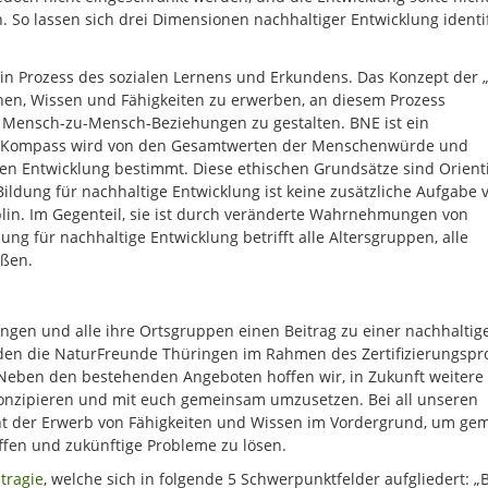
 So lassen sich drei Dimensionen nachhaltiger Entwicklung identif
ein Prozess des sozialen Lernens und Erkundens. Das Konzept der 
hen, Wissen und Fähigkeiten zu erwerben, an diesem Prozess
Mensch-zu-Mensch-Beziehungen zu gestalten. BNE ist ein
che Kompass wird von den Gesamtwerten der Menschenwürde und
en Entwicklung bestimmt. Diese ethischen Grundsätze sind Orient
Bildung für nachhaltige Entwicklung ist keine zusätzliche Aufgabe 
lin. Im Gegenteil, sie ist durch veränderte Wahrnehmungen von
ng für nachhaltige Entwicklung betrifft alle Altersgruppen, alle
aßen.
gen und alle ihre Ortsgruppen einen Beitrag zu einer nachhaltig
rden die NaturFreunde Thüringen im Rahmen des Zertifizierungspr
Neben den bestehenden Angeboten hoffen wir, in Zukunft weitere
onzipieren und mit euch gemeinsam umzusetzen. Bei all unseren
ht der Erwerb von Fähigkeiten und Wissen im Vordergrund, um g
ffen und zukünftige Probleme zu lösen.
tragie
, welche sich in folgende 5 Schwerpunktfelder aufgliedert: „