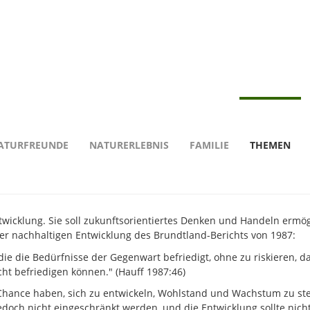
r nachhaltige Entwicklung
klung
ATURFREUNDE
NATURERLEBNIS
FAMILIE
THEMEN
twicklung. Sie soll zukunftsorientiertes Denken und Handeln ermög
der nachhaltigen Entwicklung des Brundtland-Berichts von 1987:
 die die Bedürfnisse der Gegenwart befriedigt, ohne zu riskieren, d
ht befriedigen können." (Hauff 1987:46)
Chance haben, sich zu entwickeln, Wohlstand und Wachstum zu ste
edoch nicht eingeschränkt werden, und die Entwicklung sollte nich