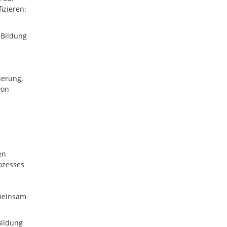
izieren:
„Bildung
ierung,
von
en
ozesses
emeinsam
Bildung