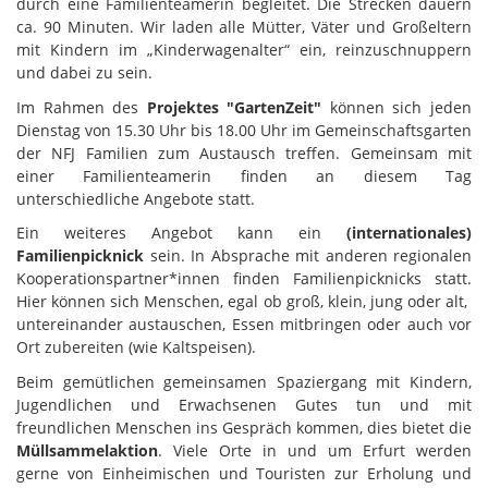
durch eine Familienteamerin begleitet. Die Strecken dauern
ca. 90 Minuten. Wir laden alle Mütter, Väter und Großeltern
mit Kindern im „Kinderwagenalter“ ein, reinzuschnuppern
und dabei zu sein.
Im Rahmen des
Projektes "GartenZeit"
können sich jeden
Dienstag von 15.30 Uhr bis 18.00 Uhr im Gemeinschaftsgarten
der NFJ Familien zum Austausch treffen. Gemeinsam mit
einer Familienteamerin finden an diesem Tag
unterschiedliche Angebote statt.
Ein weiteres Angebot kann ein
(internationales)
Familienpicknick
sein. In Absprache mit anderen regionalen
Kooperationspartner*innen finden Familienpicknicks statt.
Hier können sich Menschen, egal ob groß, klein, jung oder alt,
untereinander austauschen, Essen mitbringen oder auch vor
Ort zubereiten (wie Kaltspeisen).
Beim gemütlichen gemeinsamen Spaziergang mit Kindern,
Jugendlichen und Erwachsenen Gutes tun und mit
freundlichen Menschen ins Gespräch kommen, dies bietet die
Müllsammelaktion
. Viele Orte in und um Erfurt werden
gerne von Einheimischen und Touristen zur Erholung und