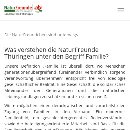
Togg
navi
Zum
Hauptinhalt
Die NaturFreundchen sind unterwegs...
springen
Was verstehen die NaturFreunde
Thüringen unter den Begriff Familie?
Unsere Definition „Familie ist überall dort, wo Menschen
generationenübergreifend füreinander verbindlich sorgend
Verantwortung übernehmen“ entspricht frei von Ideologie
gesellschaftlicher Realität. Eine Gesellschaft, die solidarisches
Miteinander der Generationen und die natürlichen
Lebensgrundlagen zu schätzen und zu sichern weiß.
Wir ermöglichen einen demokratischen und vorurteilsfreien
Zugang von Familien in den Verband. Ein modernes
Familienbild, ein geschlechtergerechtes Rollenverständnis
sowie die beteiligungsorientierte Mitarbeit sind Basis für die
Familienarbeit der NaturFreunde. Wir bieten mit unseren