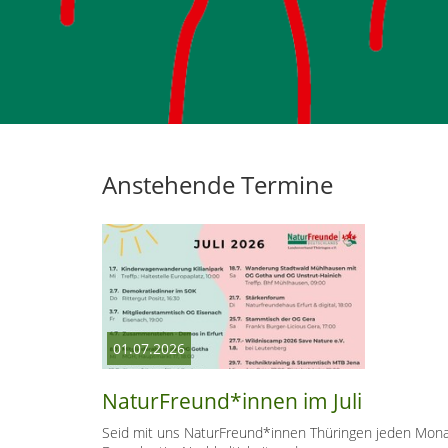
Anstehende Termine
NATURFREUNDE
NATURERLEBNIS
PROJEKTE
THEMEN
FAMILIE
01.07.2026
NaturFreund*innen im Juli
Seid mit uns NaturFreund*innen Thüringen jeden Monat