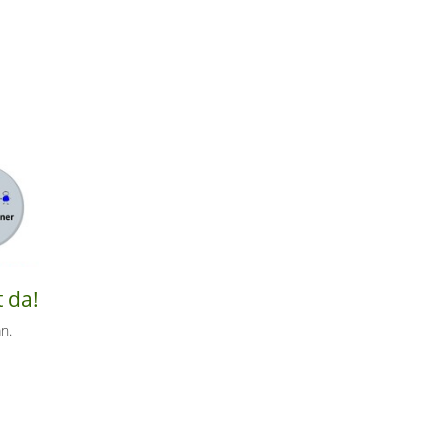
Lebendige Bibliothek
t da!
n.